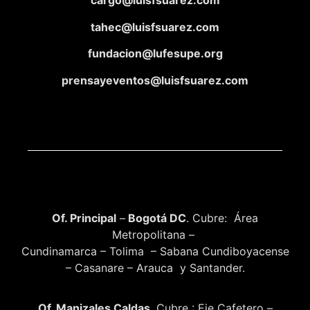
cargo@luisfsuarez.com
tahec@luisfsuarez.com
fundacion@lufesupe.org
prensayeventos@luisfsuarez.com
Of. Principal
–
Bogotá DC
. Cubre: Área
Metropolitana –
Cundinamarca – Tolima – Sabana Cundiboyacense
– Casanare – Arauca y Santander.
Of. Manizales Caldas
. Cubre : Eje Cafetero –