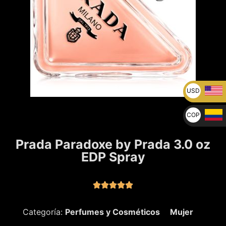
USD
U$
COP
$
Prada Paradoxe by Prada 3.0 oz
EDP Spray





Categoría:
Perfumes y Cosméticos
Mujer