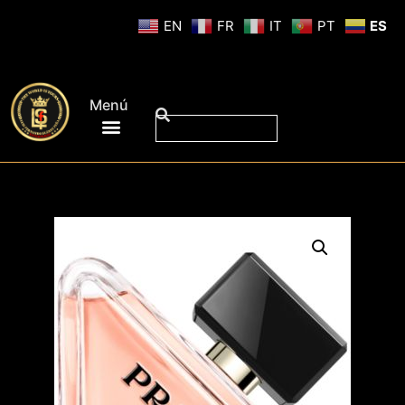
EN
FR
IT
PT
ES
Menú