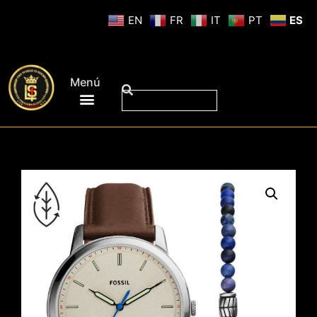
EN
FR
IT
PT
ES
Menú