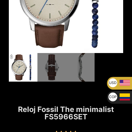
USD
U$
COP
$
Reloj Fossil The minimalist
FS5966SET