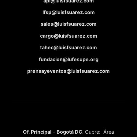
apl@luisfsuarez.com
lfsp@luisfsuarez.com
sales@luisfsuarez.com
cargo@luisfsuarez.com
tahec@luisfsuarez.com
fundacion@lufesupe.org
prensayeventos@luisfsuarez.com
Of. Principal
–
Bogotá DC
. Cubre: Área