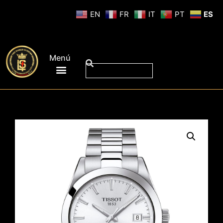
EN
FR
IT
PT
ES
Menú