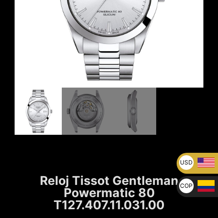
USD
U$
Reloj Tissot Gentleman
COP
Powermatic 80
$
T127.407.11.031.00