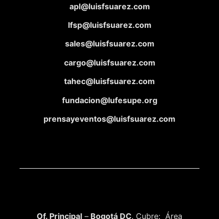
apl@luisfsuarez.com
lfsp@luisfsuarez.com
sales@luisfsuarez.com
cargo@luisfsuarez.com
tahec@luisfsuarez.com
fundacion@lufesupe.org
prensayeventos@luisfsuarez.com
Of. Principal
–
Bogotá DC
. Cubre: Área