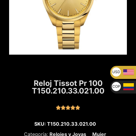
USD
U$
Reloj Tissot Pr 100
COP
T150.210.33.021.00
$





SKU: T150.210.33.021.00
Categoría:
Relojes y Joyas
Mujer