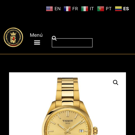
EN
FR
IT
PT
ES
Menú