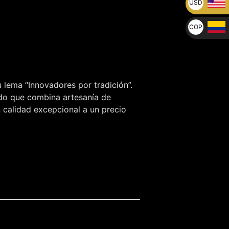
USD
U$
COP
$
 lema “Innovadores por tradición”.
ndo que combina artesanía de
n calidad excepcional a un precio