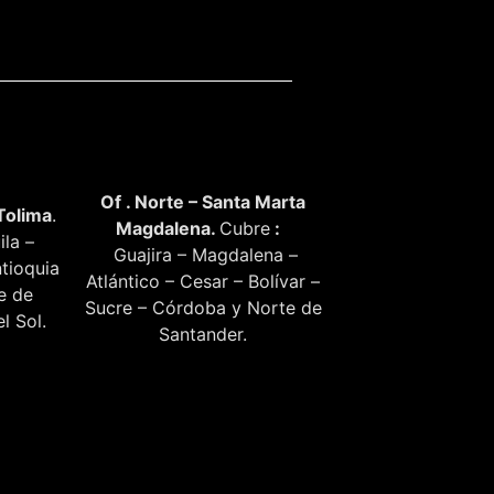
Of . Norte – Santa Marta
Tolima
.
Magdalena.
Cubre
:
ila –
Guajira – Magdalena –
tioquia
Atlántico – Cesar – Bolívar –
te de
Sucre – Córdoba y Norte de
l Sol.
Santander.