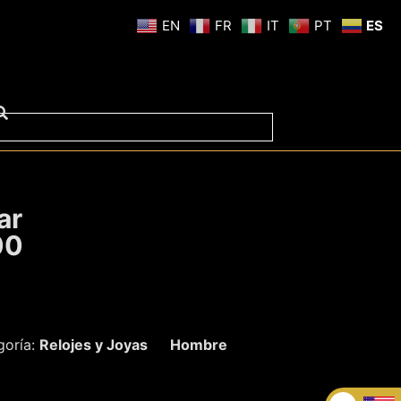
EN
FR
IT
PT
ES
ar
00
goría:
Relojes y Joyas
Hombre