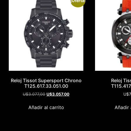
¡Oferta!
Reloj Tissot Supersport Chrono
Reloj Ti
T125.617.33.051.00
T115.417
U$
3.077,00
U$
3.057,00
U$
7
Añadir al carrito
Añadir 