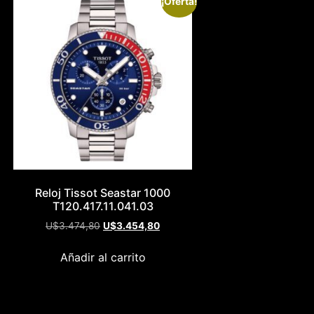
¡Oferta!
Reloj Tissot Seastar 1000
T120.417.11.041.03
U$
3.474,80
U$
3.454,80
Añadir al carrito