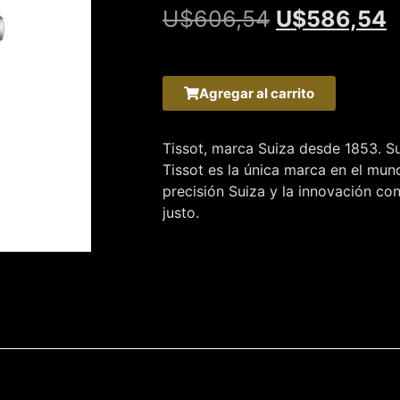
U$
606,54
U$
586,54
Agregar al carrito
Tissot, marca Suiza desde 1853. Su
Tissot es la única marca en el mu
precisión Suiza y la innovación co
justo.