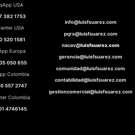
sApp USA
7 382 1753
info@luisfsuarez.com
Center USA
pqrs@luisfsuarez.com
0 520 1581
nacav@
luisfsuarez.com
App Europa
gerencia@luisfsuarez.com
05 050 655
comunidad@luisfsuarez.com
pp Colombia
contabilidad@luisfsuarez.com
10 557 2747
gestioncomercial@luisfsuarez.com
nter Colombia
01 4746145