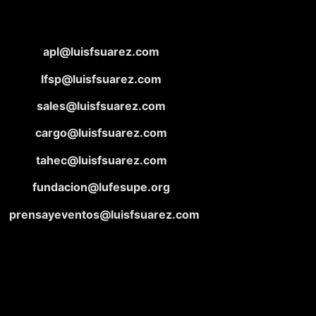
apl@luisfsuarez.com
lfsp@luisfsuarez.com
sales@luisfsuarez.com
cargo@luisfsuarez.com
tahec@luisfsuarez.com
fundacion@lufesupe.org
prensayeventos@luisfsuarez.com