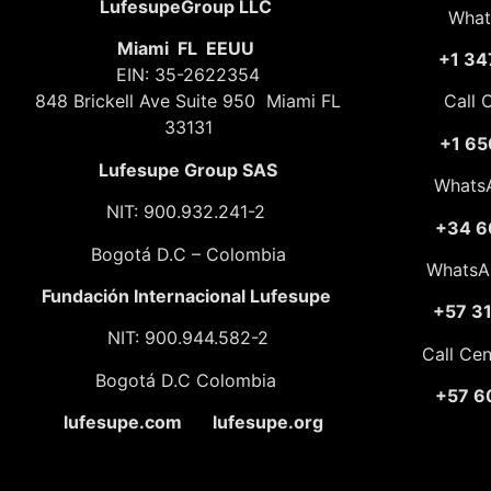
LufesupeGroup LLC
What
Miami FL EEUU
+1 34
EIN: 35-2622354
848 Brickell Ave Suite 950 Miami FL
Call 
33131
+1 65
Lufesupe Group SAS
Whats
NIT: 900.932.241-2
+34 6
Bogotá D.C – Colombia
WhatsA
Fundación
Internacional Lufesupe
+57 3
NIT: 900.944.582-2
Call Ce
Bogotá D.C Colombia
+57 6
lufesupe.com lufesupe.org