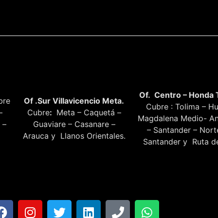
Of. Centro – Honda 
bre
Of .Sur Villavicencio Meta.
Cubre : Tolima – Hu
–
Cubre
:
Meta – Caquetá –
Magdalena Medio- An
 –
Guaviare – Casanare –
– Santander – Nor
Arauca y Llanos Orientales.
Santander y Ruta de