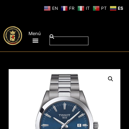
EN
FR
IT
PT
ES
Menú