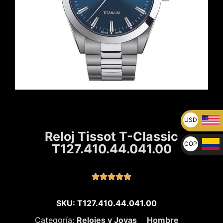
USD
U$
Reloj Tissot T-Classic
COP
T127.410.44.041.00
$





SKU: T127.410.44.041.00
Categoría:
Relojes y Joyas
Hombre