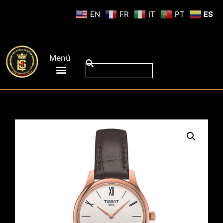
EN
FR
IT
PT
ES
Menú