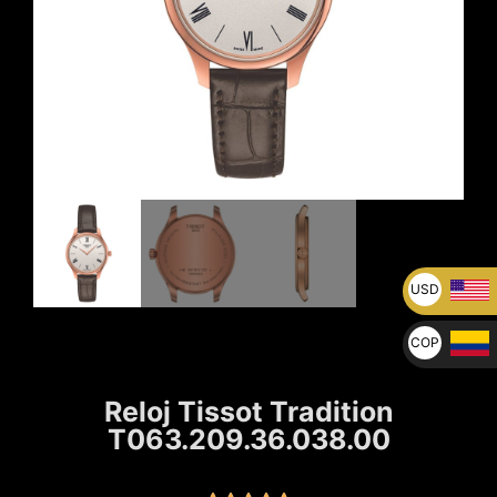
USD
U$
COP
$
Reloj Tissot Tradition
T063.209.36.038.00