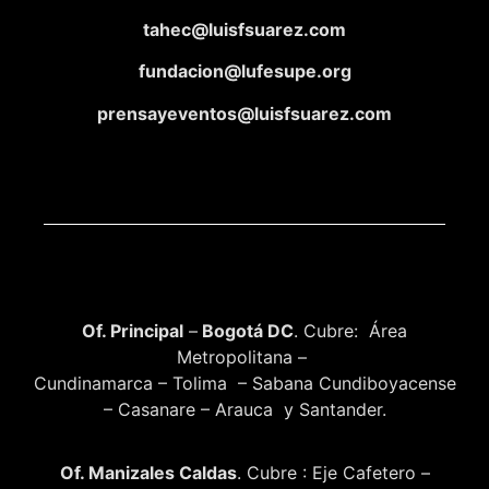
tahec@luisfsuarez.com
fundacion@lufesupe.org
prensayeventos@luisfsuarez.com
Of. Principal
–
Bogotá DC
. Cubre: Área
Metropolitana –
Cundinamarca – Tolima – Sabana Cundiboyacense
– Casanare – Arauca y Santander.
Of. Manizales Caldas
. Cubre : Eje Cafetero –