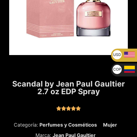
USD
U$
COP
$
Scandal by Jean Paul Gaultier
2.7 oz EDP Spray





Categoría:
Perfumes y Cosméticos
Mujer
Marca:
Jean Paul Gaultier