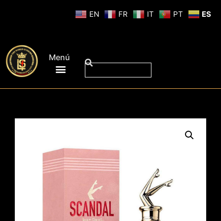
EN
FR
IT
PT
ES
Menú