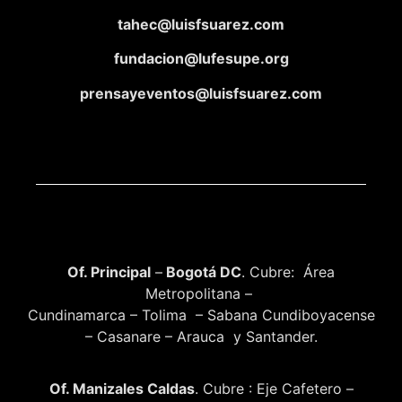
tahec@luisfsuarez.com
fundacion@lufesupe.org
prensayeventos@luisfsuarez.com
Of. Principal
–
Bogotá DC
. Cubre: Área
Metropolitana –
Cundinamarca – Tolima – Sabana Cundiboyacense
– Casanare – Arauca y Santander.
Of. Manizales Caldas
. Cubre : Eje Cafetero –