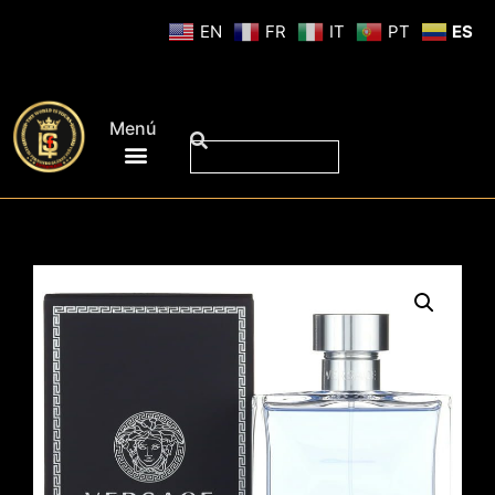
EN
FR
IT
PT
ES
Menú