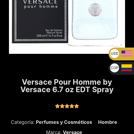
USD
U$
COP
$
Versace Pour Homme by
Versace 6.7 oz EDT Spray





Categoría:
Perfumes y Cosméticos
Hombre
Marca:
Versace