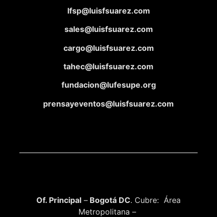
lfsp@luisfsuarez.com
sales@luisfsuarez.com
cargo@luisfsuarez.com
tahec@luisfsuarez.com
fundacion@lufesupe.org
prensayeventos@luisfsuarez.com
Of. Principal
–
Bogotá DC
. Cubre: Área
Metropolitana –