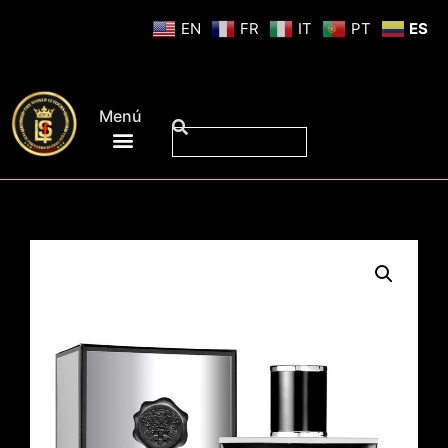
EN
FR
IT
PT
ES
Menú